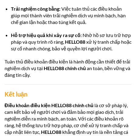
Trải nghiệm công bằng:
Việc tuân thủ các điều khoản
giúp mọi thành viên trải nghiệm dịch vụ minh bạch, hạn
chế gian lận hoặc thao túng kết quả.
Hỗ trợ hiệu quả khi xảy ra sự cố:
Nhờ hồ sơ lưu trữ hợp
pháp và quy trình rõ ràng,
HELLO88
xử lý tranh chấp hoặc
sự cố nhanh chóng, bảo vệ quyền lợi người chơi.
Tuân thủ điều khoản điều kiện là hành động cần thiết để trải
nghiệm dịch vụ tại
HELLO88 chính chủ
an toàn, bền vững và
đáng tin cậy.
Kết luận
Điều khoản điều kiện HELLO88 chính chủ
là cơ sở pháp lý,
cam kết bảo vệ người chơi và đảm bảo mọi giao dịch, trải
nghiệm diễn ra minh bạch, an toàn. Với các điều khoản rõ
ràng, hệ thống lưu trữ hợp pháp, cơ chế xử lý tranh chấp và
cập nhật liên tục,
HELLO88
khẳng định uy tín là nền tảng cá