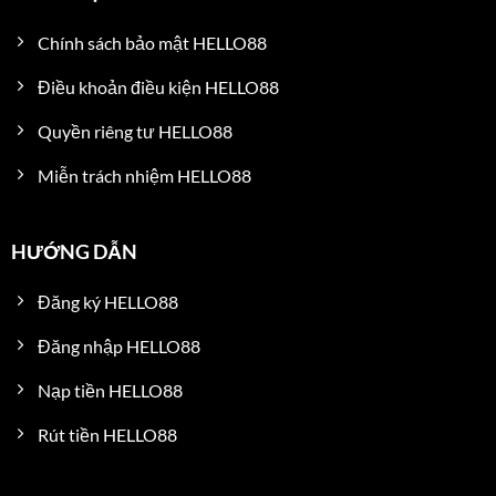
Chính sách bảo mật HELLO88
Điều khoản điều kiện HELLO88
Quyền riêng tư HELLO88
Miễn trách nhiệm HELLO88
HƯỚNG DẪN
Đăng ký HELLO88
Đăng nhập HELLO88
Nạp tiền HELLO88
Rút tiền HELLO88